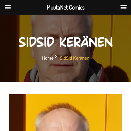
MuutaNet Comics
Skip
to
content
SidSid Keränen
Home
SidSid Keränen