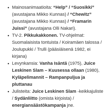
Mainosanimaatioita:
“Help” / “Suosikki”
(avustajana Mikko Kunnas)
/ “Chewitz”
(avustajana Mikko Kunnas)
/ “Framarin
Juissi”
(avustajana Olli Nakari).
TV-2.
Pikkukakkonen.
TV-ohjelmat:
Suomalaisista tontuista / Koiramäen talossa /
Joulupukki / Trulli (pääsiäisenä 1982, ei
kirjana)
Levynkansia:
Vanha Isäntä
(1975),
Juice
Leskinen Slam – Kuusessa ollaan
(1980),
Kyläpelimannit – Rampanpuljua ja
pluttanau
Julisteita:
Juice Leskinen Slam
-keikkajuliste
/
Sydänliitto
(omista kirjoista) /
energiansäästökampanja
jne.