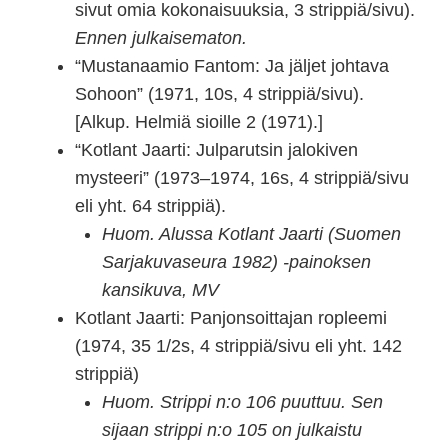
sivut omia kokonaisuuksia, 3 strippiä/sivu).
Ennen julkaisematon.
“Mustanaamio Fantom: Ja jäljet johtava
Sohoon” (1971, 10s, 4 strippiä/sivu).
[Alkup. Helmiä sioille 2 (1971).]
“Kotlant Jaarti: Julparutsin jalokiven
mysteeri” (1973–1974, 16s, 4 strippiä/sivu
eli yht. 64 strippiä).
Huom. Alussa Kotlant Jaarti (Suomen
Sarjakuvaseura 1982) -painoksen
kansikuva, MV
Kotlant Jaarti: Panjonsoittajan ropleemi
(1974, 35 1/2s, 4 strippiä/sivu eli yht. 142
strippiä)
Huom. Strippi n:o 106 puuttuu. Sen
sijaan strippi n:o 105 on julkaistu