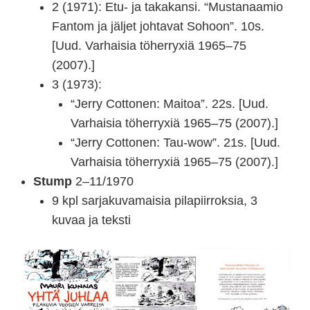
2 (1971): Etu- ja takakansi. “Mustanaamio
Fantom ja jäljet johtavat Sohoon”. 10s.
[Uud. Varhaisia töherryxiä 1965–75
(2007).]
3 (1973):
“Jerry Cottonen: Maitoa”. 22s. [Uud.
Varhaisia töherryxiä 1965–75 (2007).]
“Jerry Cottonen: Tau-wow”. 21s. [Uud.
Varhaisia töherryxiä 1965–75 (2007).]
Stump
2–11/1970
9 kpl sarjakuvamaisia pilapiirroksia, 3
kuvaa ja teksti