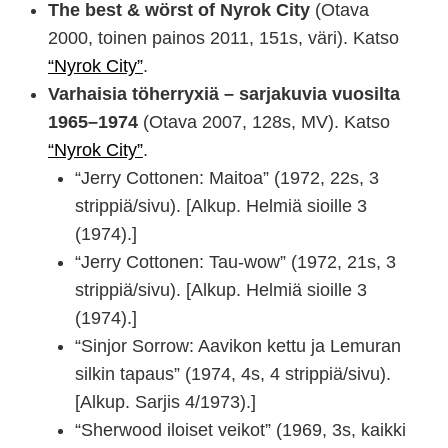
The best & wörst of Nyrok City
(Otava
2000, toinen painos 2011, 151s, väri). Katso
“Nyrok City”
.
Varhaisia töherryxiä – sarjakuvia vuosilta
1965–1974
(Otava 2007, 128s, MV). Katso
“Nyrok City”
.
“Jerry Cottonen: Maitoa” (1972, 22s, 3
strippiä/sivu). [Alkup. Helmiä sioille 3
(1974).]
“Jerry Cottonen: Tau-wow” (1972, 21s, 3
strippiä/sivu). [Alkup. Helmiä sioille 3
(1974).]
“Sinjor Sorrow: Aavikon kettu ja Lemuran
silkin tapaus” (1974, 4s, 4 strippiä/sivu).
[Alkup. Sarjis 4/1973).]
“Sherwood iloiset veikot” (1969, 3s, kaikki