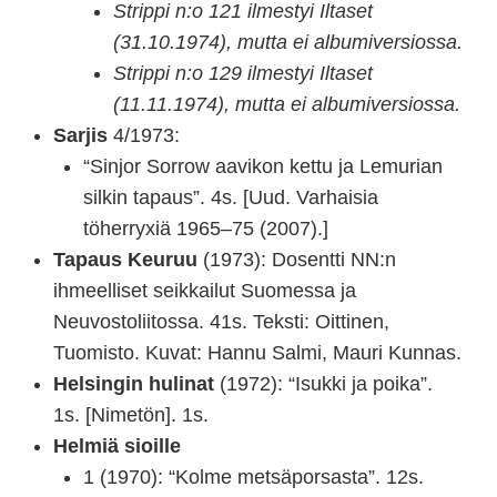
Strippi n:o 121 ilmestyi Iltaset
(31.10.1974), mutta ei albumiversiossa.
Strippi n:o 129 ilmestyi Iltaset
(11.11.1974), mutta ei albumiversiossa.
Sarjis
4/1973:
“Sinjor Sorrow aavikon kettu ja Lemurian
silkin tapaus”. 4s. [Uud. Varhaisia
töherryxiä 1965–75 (2007).]
Tapaus Keuruu
(1973): Dosentti NN:n
ihmeelliset seikkailut Suomessa ja
Neuvostoliitossa. 41s. Teksti: Oittinen,
Tuomisto. Kuvat: Hannu Salmi, Mauri Kunnas.
Helsingin hulinat
(1972): “Isukki ja poika”.
1s. [Nimetön]. 1s.
Helmiä sioille
1 (1970): “Kolme metsäporsasta”. 12s.