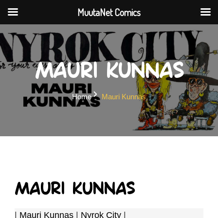
MuutaNet Comics
Skip
to
content
Mauri Kunnas
Home
Mauri Kunnas
Mauri Kunnas
|
Mauri Kunnas
|
Nyrok City
|