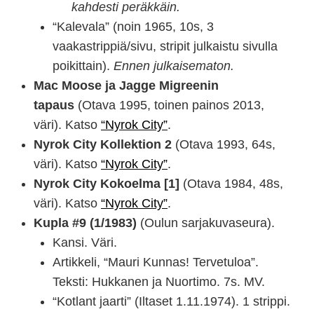
kahdesti peräkkäin.
“Kalevala” (noin 1965, 10s, 3
vaakastrippiä/sivu, stripit julkaistu sivulla
poikittain).
Ennen julkaisematon.
Mac Moose ja Jagge Migreenin
tapaus
(Otava 1995, toinen painos 2013,
väri). Katso
“Nyrok City”
.
Nyrok City Kollektion 2
(Otava 1993, 64s,
väri). Katso
“Nyrok City”
.
Nyrok City Kokoelma [1]
(Otava 1984, 48s,
väri). Katso
“Nyrok City”
.
Kupla #9 (1/1983)
(Oulun sarjakuvaseura).
Kansi. Väri.
Artikkeli, “Mauri Kunnas! Tervetuloa”.
Teksti: Hukkanen ja Nuortimo. 7s. MV.
“Kotlant jaarti” (Iltaset 1.11.1974). 1 strippi.