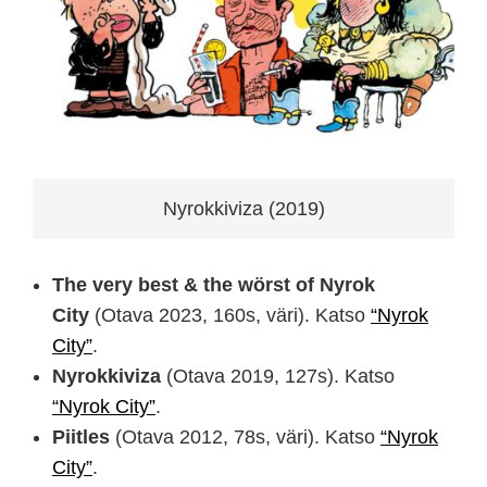
Nyrokkiviza (2019)
The very best & the wörst of Nyrok
City
(Otava 2023, 160s, väri). Katso
“Nyrok
City”
.
Nyrokkiviza
(Otava 2019, 127s). Katso
“Nyrok City”
.
Piitles
(Otava 2012, 78s, väri). Katso
“Nyrok
City”
.