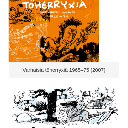
Varhaisia töherryxiä 1965–75 (2007)