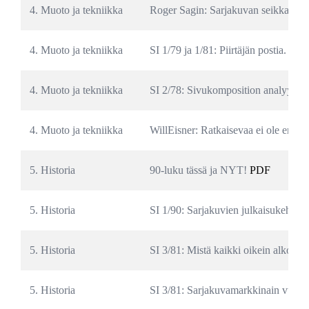
4. Muoto ja tekniikka
Roger Sagin: Sarjakuvan seikkailut 
4. Muoto ja tekniikka
SI 1/79 ja 1/81: Piirtäjän postia. 
PD
4. Muoto ja tekniikka
SI 2/78: Sivukomposition analyysi 
4. Muoto ja tekniikka
WillEisner: Ratkaisevaa ei ole enää v
5. Historia
90-luku tässä ja NYT! 
PDF
5. Historia
SI 1/90: Sarjakuvien julkaisukehitys 
5. Historia
SI 3/81: Mistä kaikki oikein alkoi? 
P
5. Historia
SI 3/81: Sarjakuvamarkkinain vuodet 