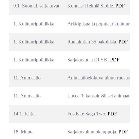
9.1. Suomal. sarjakuvat
Kunnas: Helmiä Sioille. 
PDF
1. Kulttuuripolitiikka
Arkkipiispa ja populaarikulttuuri. 
P
1. Kulttuuripolitiikka
Rautakirjan 35 pakollista. 
PDF
1. Kulttuuripolitiikka
Sarjakuvat ja ETYK. 
PDF
11. Animaatio
Animaatioelokuva uinuu ruususen u
11. Animaatio
Lucca 9: kansainväliset animaatiopäi
14.1. Kirjat
Fosdyke Saga Two. 
PDF
18. Muuta
Sarjakuvahuutokauppoja. 
PDF