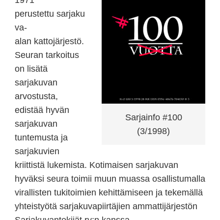
1971
perustettu sarjaku
va-
alan kattojärjestö.
Seuran tarkoitus
on lisätä
sarjakuvan
arvostusta,
edistää hyvän
Sarjainfo #100
sarjakuvan
(3/1998)
tuntemusta ja
sarjakuvien
kriittistä lukemista. Kotimaisen sarjakuvan
hyväksi seura toimii muun muassa osallistumalla
virallisten tukitoimien kehittämiseen ja tekemällä
yhteistyötä sarjakuvapiirtäjien ammattijärjestön