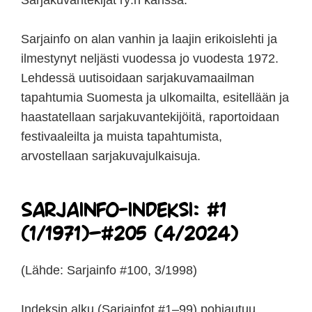
Sarjakuvantekijät ry:n kanssa.
Sarjainfo on alan vanhin ja laajin erikoislehti ja
ilmestynyt neljästi vuodessa jo vuodesta 1972.
Lehdessä uutisoidaan sarjakuvamaailman
tapahtumia Suomesta ja ulkomailta, esitellään ja
haastatellaan sarjakuvantekijöitä, raportoidaan
festivaaleilta ja muista tapahtumista,
arvostellaan sarjakuvajulkaisuja.
Sarjainfo-indeksi: #1
(1/1971)–#205 (4/2024)
(Lähde: Sarjainfo #100, 3/1998)
Indeksin alku (Sarjainfot #1–99) pohjautuu