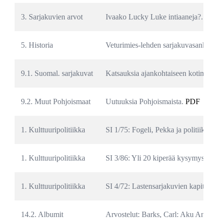
3. Sarjakuvien arvot
Ivaako Lucky Luke intiaaneja?. 
PD
5. Historia
Veturimies-lehden sarjakuvasankarit.
9.1. Suomal. sarjakuvat
Katsauksia ajankohtaiseen kotimaisee
9.2. Muut Pohjoismaat
Uutuuksia Pohjoismaista. 
PDF
1. Kulttuuripolitiikka
SI 1/75: Fogeli, Pekka ja politiikka. 
1. Kulttuuripolitiikka
SI 3/86: Yli 20 kiperää kysymystä m
1. Kulttuuripolitiikka
SI 4/72: Lastensarjakuvien kapitalism
14.2. Albumit
Arvostelut: Barks, Carl: Aku Ankan j