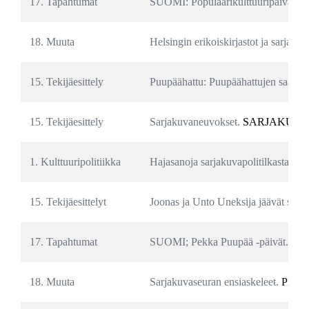
17. Tapahtumat
SUOMI: Populaarikulttuuripäivät #4
18. Muuta
Helsingin erikoiskirjastot ja sarjakuv
15. Tekijäesittely
Puupäähattu: Puupäähattujen saajat. 
15. Tekijäesittely
Sarjakuvaneuvokset. 
SARJAKUV
1. Kulttuuripolitiikka
Hajasanoja sarjakuvapolitilkasta. 
PD
15. Tekijäesittelyt
Joonas ja Unto Uneksija jäävät syrjä
17. Tapahtumat
SUOMI; Pekka Puupää -päivät. 
PD
18. Muuta
Sarjakuvaseuran ensiaskeleet. 
PDF