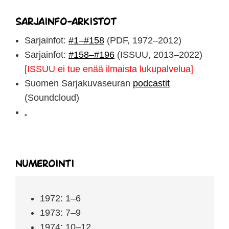
Sarjainfo-arkistot
Sarjainfot:
#1–#158
(PDF, 1972–2012)
Sarjainfot:
#158–#196
(ISSUU, 2013–2022)
[ISSUU ei tue enää ilmaista lukupalvelua]
Suomen Sarjakuvaseuran
podcastit
(Soundcloud)
.
Numerointi
1972: 1–6
1973: 7–9
1974: 10–12