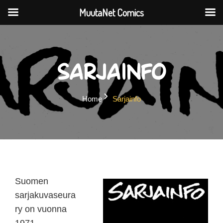
MuutaNet Comics
Skip
to
content
Sarjainfo
Home
Sarjainfo
Suomen
sarjakuvaseura
ry on vuonna