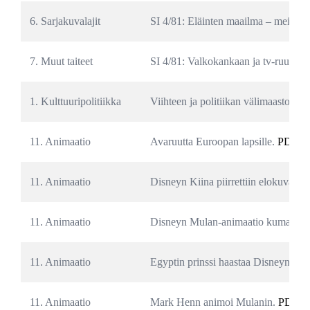
6. Sarjakuvalajit
SI 4/81: Eläinten maailma – meidä
7. Muut taiteet
SI 4/81: Valkokankaan ja tv-ruudun nel
1. Kulttuuripolitiikka
Viihteen ja politiikan välimaastossa. 
11. Animaatio
Avaruutta Euroopan lapsille. 
PDF
11. Animaatio
Disneyn Kiina piirrettiin elokuvaksi 
11. Animaatio
Disneyn Mulan-animaatio kumartaa Ki
11. Animaatio
Egyptin prinssi haastaa Disneyn. 
PD
11. Animaatio
Mark Henn animoi Mulanin. 
PDF