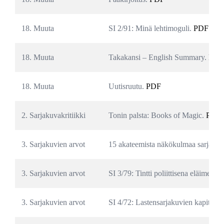
18. Muuta
SI 2/91: Minä lehtimoguli. 
PDF
18. Muuta
Takakansi – English Summary. 
PDF
18. Muuta
Uutisruutu. 
PDF
2. Sarjakuvakritiikki
Tonin palsta: Books of Magic. 
PDF
3. Sarjakuvien arvot
15 akateemista näkökulmaa sarjakuv
3. Sarjakuvien arvot
SI 3/79: Tintti poliittisena eläimenä. 
3. Sarjakuvien arvot
SI 4/72: Lastensarjakuvien kapitalism