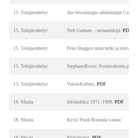
15. Tekijäesittelyt
Jim Woodringin sähköistäjät ComicC
15. Tekijäesittelyt
Neil Gaiman – tarinaniskijä. 
PDF
15. Tekijäesittelyt
Peter Baggen tämä hetki ja tulevaisu
15. Tekijäesittelyt
StephaneRosse: Postmodernia poptai
15. Tekijäesittelyt
YukitoKishiro. 
PDF
18. Muuta
Infoindeksi 1971–1998. 
PDF
18. Muuta
Kysy! Pauli Ruonala vastaa
18. Muuta
Pääkirjoitus. 
PDF